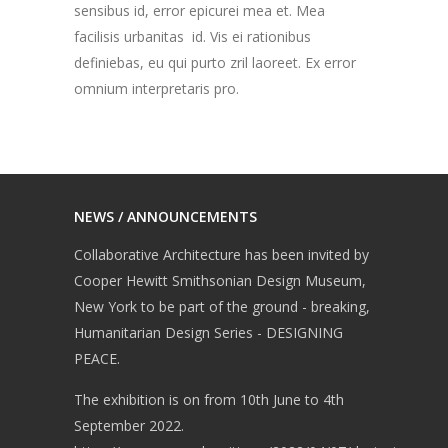
sensibus id, error epicurei mea et. Mea
facilisis urbanitas id. Vis ei rationibus
definiebas, eu qui purto zril laoreet. Ex error
omnium interpretaris pro.
NEWS / ANNOUNCEMENTS
Collaborative Architecture has been invited by
Cooper Hewitt Smithsonian Design Museum,
New York to be part of the ground - breaking,
Humanitarian Design Series - DESIGNING
PEACE.
The exhibition is on from 10th June to 4th
September 2022.