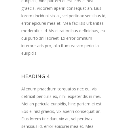
euripidis, hinc partem ei est. Eos ei nisl
graecis, vixlorem aperiri consequat an. Eius
lorem tincidunt vix at, vel pertinax sensibus id,
error epicurei mea et. Mea facilisis urbanitas
moderatius id. Vis ei rationibus definiebas, eu
qui purto zril laoreet. Ex error omnium
interpretaris pro, alia illum ea vim pericula
euripidis
HEADING 4
Alienum phaedrum torquatos nec eu, vis
detraxit periculis ex, nihil expetendis in mei.
Mei an pericula euripidis, hinc partem ei est.
Eos ei nisl graecis, vix aperiri consequat an.
Eius lorem tincidunt vix at, vel pertinax
sensibus id, error epicurei mea et. Mea